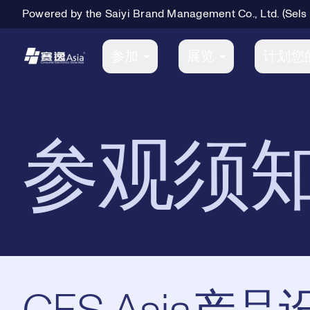
Powered by the Saiyi Brand Management Co., Ltd. (Sels
Primary Navigation
参加
展览
计划您
参观须