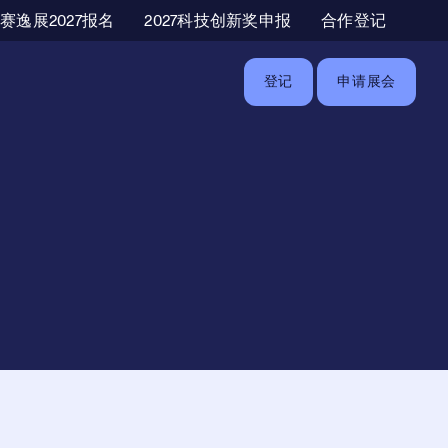
辅助导航
赛逸展2027报名
2027科技创新奖申报
合作登记
登记
申请展会