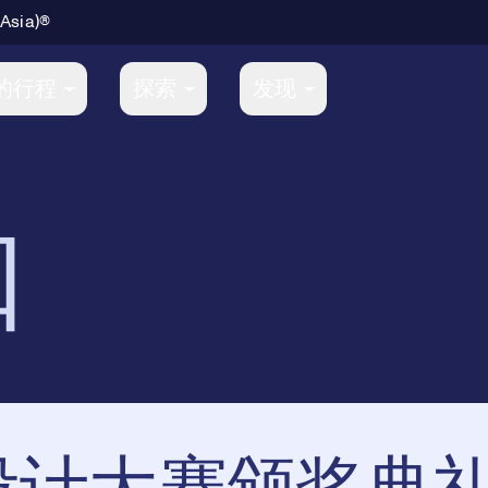
 Asia)®
的行程
探索
发现
知