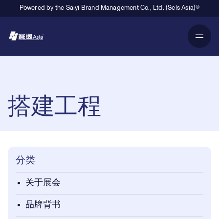
Powered by the Saiyi Brand Management Co., Ltd. (Sels Asia)®
Primary Navigation
Breadcrumb Navigation
搭建工程
分类
关于展会
品牌背书