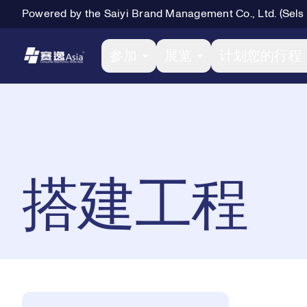
Powered by the Saiyi Brand Management Co., Ltd. (Sels
Primary Navigation
参加
展览
计划您的行程
Breadcrumb Navigation
搭建工程