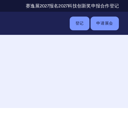
辅助导航
赛逸展2027报名
2027科技创新奖申报
合作登记
登记
申请展会