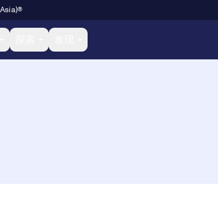
 Asia)®
探索
发现