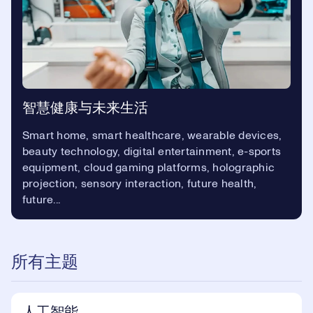
智慧健康与未来生活
Smart home, smart healthcare, wearable devices,
beauty technology, digital entertainment, e-sports
equipment, cloud gaming platforms, holographic
projection, sensory interaction, future health,
future...
所有主题
人工智能