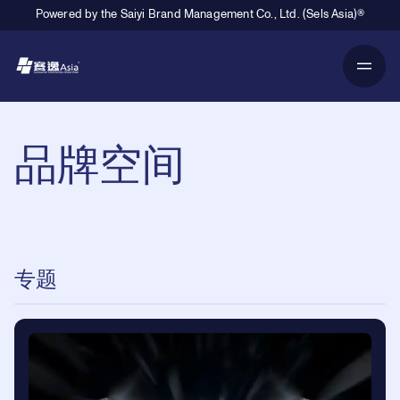
Powered by the Saiyi Brand Management Co., Ltd. (Sels Asia)®
Primary Navigation
品牌空间
专题