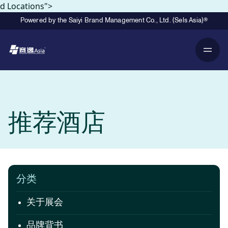
d Locations">
Powered by the Saiyi Brand Management Co., Ltd. (Sels Asia)®
Primary Navigation
Breadcrumb Navigation
推荐酒店
分类
关于展会
品牌背书