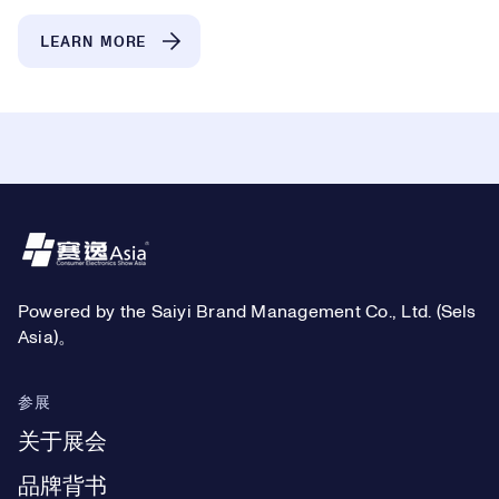
LEARN MORE
Footer
Powered by the Saiyi Brand Management Co., Ltd. (Sels
Asia)。
参展
关于展会
品牌背书