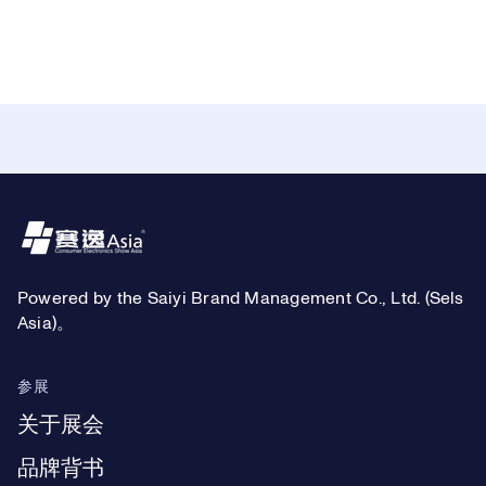
Footer
Powered by the Saiyi Brand Management Co., Ltd. (Sels
Asia)。
参展
关于展会
品牌背书