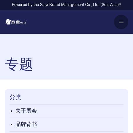
Powered by the Saiyi Brand Management Co., Ltd. (Sels Asia)®
Primary Navigation
Breadcrumb Navigation
专题
分类
关于展会
品牌背书