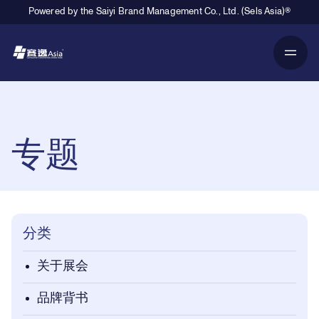
Powered by the Saiyi Brand Management Co., Ltd. (Sels Asia)®
Primary Navigation
Breadcrumb Navigation
专题
分类
关于展会
品牌背书