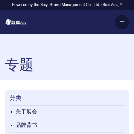
Powered by the Saiyi Brand Management Co., Ltd. (Sels Asia)®
Primary Navigation
Breadcrumb Navigation
专题
分类
关于展会
品牌背书