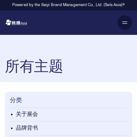
Powered by the Saiyi Brand Management Co., Ltd. (Sels Asia)®
Primary Navigation
Breadcrumb Navigation
所有主题
分类
关于展会
品牌背书