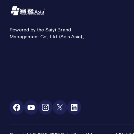
Footer
Powered by the Saiyi Brand
Management Co., Ltd. (Sels Asia)。
Social Media