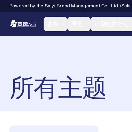
Powered by the Saiyi Brand Management Co., Ltd. (Sels
Primary Navigation
参加
展览
计划您的行程
Breadcrumb Navigation
所有主题