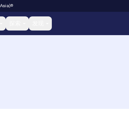
 Asia)®
探索
发现