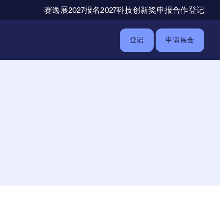
辅助导航
赛逸展2027报名
2027科技创新奖申报
合作登记
登记
申请展会