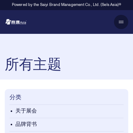
Powered by the Saiyi Brand Management Co., Ltd. (Sels Asia)®
Primary Navigation
Breadcrumb Navigation
所有主题
分类
关于展会
品牌背书