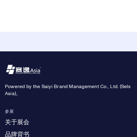
Footer
Powered by the Saiyi Brand Management Co., Ltd. (Sels
Asia)。
参展
关于展会
品牌背书