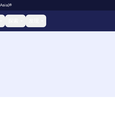
 Asia)®
探索
发现