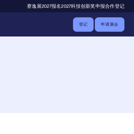
辅助导航
赛逸展2027报名
2027科技创新奖申报
合作登记
登记
申请展会