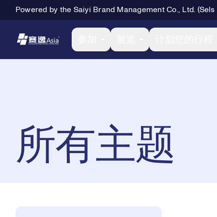
Powered by the Saiyi Brand Management Co., Ltd. (Sels
Primary Navigation
参加
展览
计划您的行程
Breadcrumb Navigation
所有主题