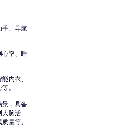
助手、导航
测心率、睡
智能内衣、
套等。
场景，具备
测大脑活
眠质量等。