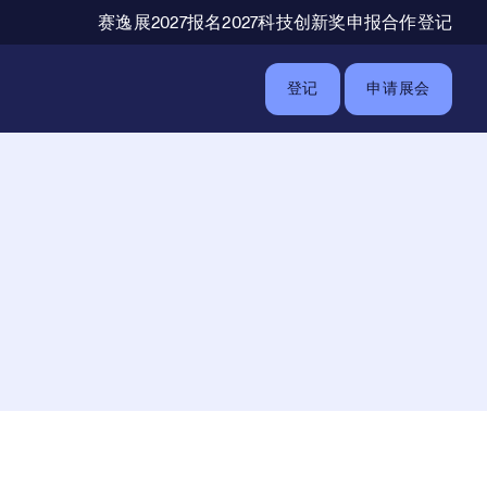
辅助导航
赛逸展2027报名
2027科技创新奖申报
合作登记
登记
申请展会