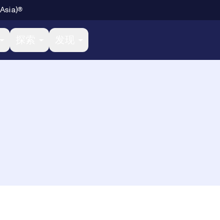
 Asia)®
探索
发现