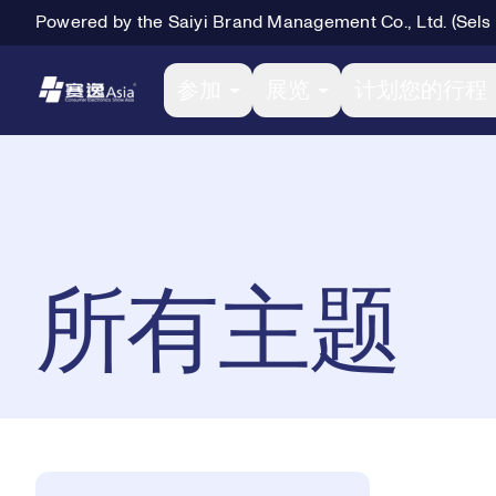
Powered by the Saiyi Brand Management Co., Ltd. (Sels
Primary Navigation
参加
展览
计划您的行程
Breadcrumb Navigation
所有主题