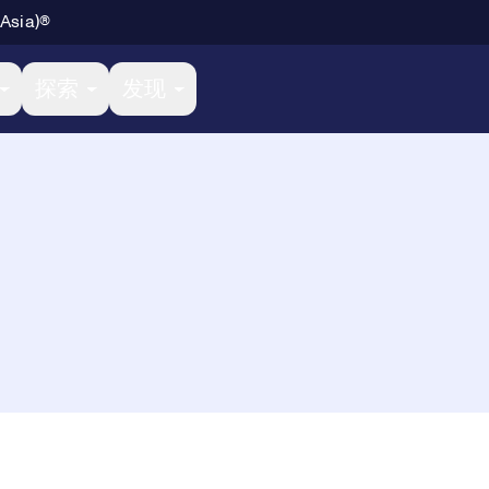
 Asia)®
探索
发现