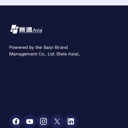
Footer
Powered by the Saiyi Brand
Management Co., Ltd. (Sels Asia)。
Social Media