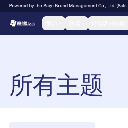
Powered by the Saiyi Brand Management Co., Ltd. (Sels
Primary Navigation
参加
展览
计划您的行程
Breadcrumb Navigation
所有主题