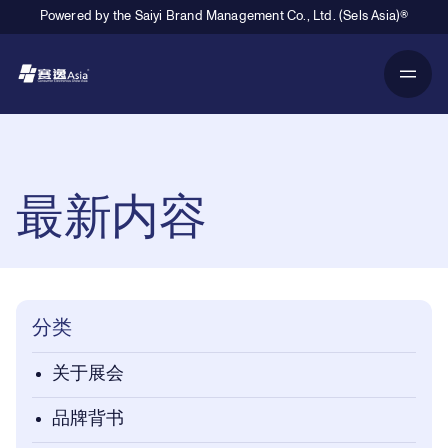
Powered by the Saiyi Brand Management Co., Ltd. (Sels Asia)®
Primary Navigation
Breadcrumb Navigation
最新内容
分类
关于展会
品牌背书