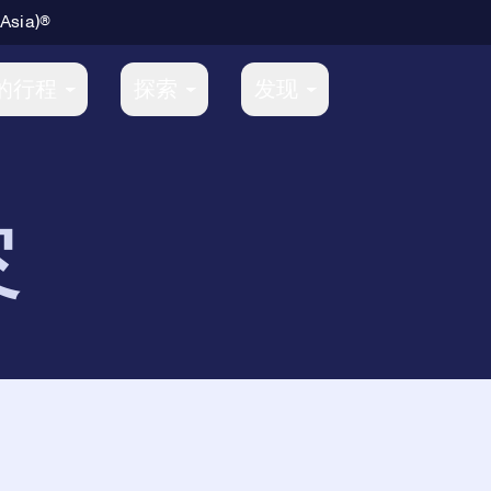
 Asia)®
的行程
探索
发现
容