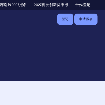
辅助导航
赛逸展2027报名
2027科技创新奖申报
合作登记
登记
申请展会