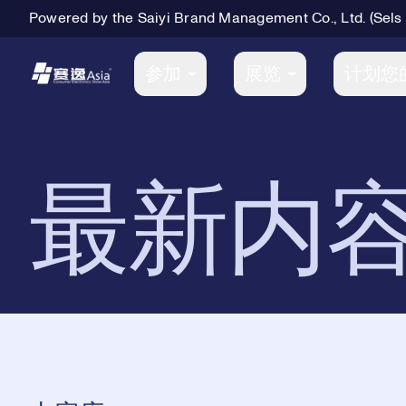
Powered by the Saiyi Brand Management Co., Ltd. (Sels
Primary Navigation
参加
展览
计划您
最新内