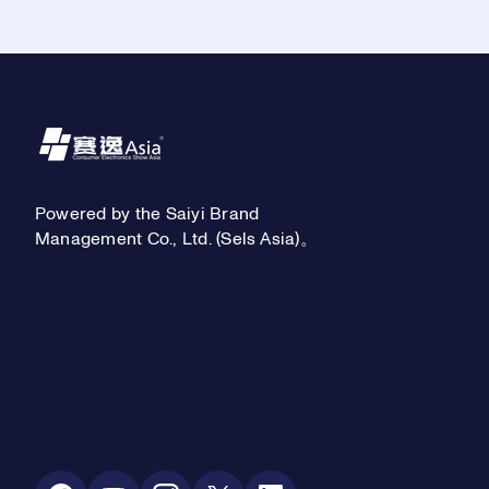
Footer
Powered by the Saiyi Brand
Management Co., Ltd. (Sels Asia)。
Social Media