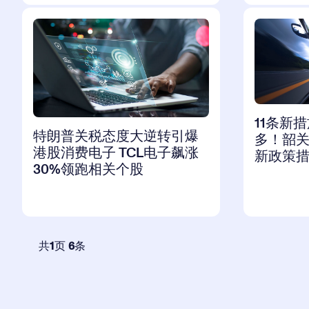
11条新
特朗普关税态度大逆转引爆
多！韶
港股消费电子 TCL电子飙涨
新政策
30%领跑相关个股
共
1
页
6
条